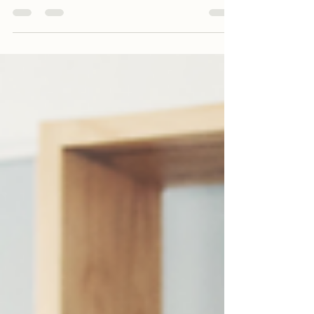
El verano puede ser una invitación amable a
crear más espacio. En este post comparto
cómo la organización consciente puede
empezar con un cajón, un hábito digital o una
respiración antes de seguir con lo siguiente,
para abrir camino a más ligereza, claridad y
amabilidad.