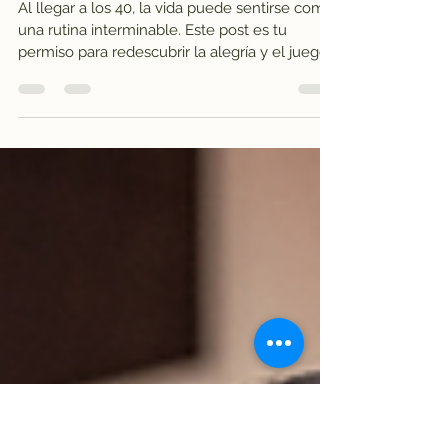
Redescubriendo la alegría: Por
qué jugar es básico después de
los 40
Al llegar a los 40, la vida puede sentirse como
una rutina interminable. Este post es tu
permiso para redescubrir la alegría y el juego
en lo cotidiano: desde bailar salsa en la cocina
hasta saborear un jugo heladito de maracuyá.
La alegría no es un lujo, es combustible para
el alma, y jugar es parte de lo que nos hace
profundamente humanas.