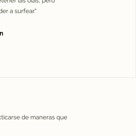
tener las olas, pero
r a surfear."
n
acticarse de maneras que