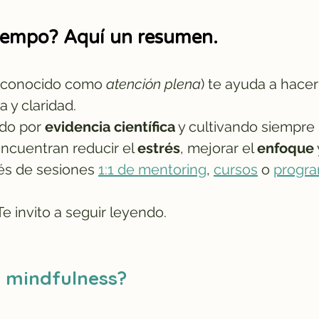
Conoce el curso de 8 semanas
tiempo? Aquí un resumen.
 conocido como
atención plena
) te ayuda a hace
 y claridad.
ado por
evidencia científica
y cultivando siempre
encuentran reducir el
estrés
, mejorar el
enfoque
vés de sesiones
1:1 de mentoring
,
cursos
o
progra
e invito a seguir leyendo.
 mindfulness?​